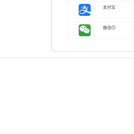
支付宝
微信①