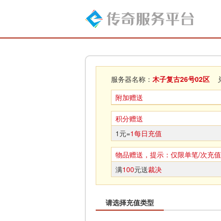
服务器名称：
木子复古26号02区
兑
附加赠送
积分赠送
1元=
1每日充值
物品赠送，提示：仅限单笔/次充值
满
100
元送
裁决
请选择充值类型